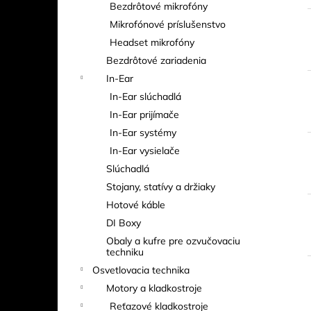
i
Bezdrôtové mikrofóny
Mikrofónové príslušenstvo
Headset mikrofóny
Bezdrôtové zariadenia
In-Ear
In-Ear slúchadlá
In-Ear prijímače
In-Ear systémy
In-Ear vysielače
Slúchadlá
Stojany, statívy a držiaky
Hotové káble
DI Boxy
Obaly a kufre pre ozvučovaciu
techniku
Osvetlovacia technika
Motory a kladkostroje
Reťazové kladkostroje