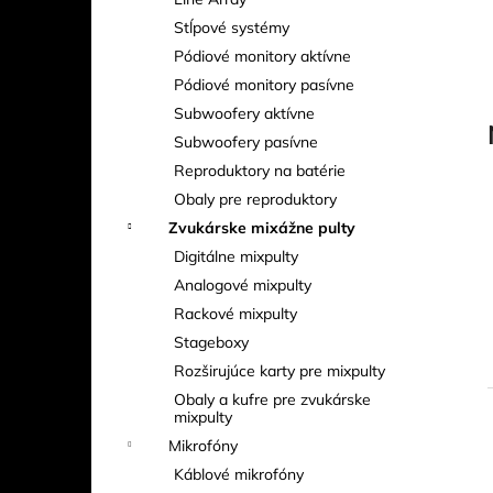
EXE RISE D8+ 500 KG – ELEKTRICKÝ
REŤAZOVÝ KLADKOSTROJ (MEDIUM
Stĺpové systémy
FRAME)
Pódiové monitory aktívne
Pódiové monitory pasívne
Subwoofery aktívne
Subwoofery pasívne
Reproduktory na batérie
Obaly pre reproduktory
Zvukárske mixážne pulty
Digitálne mixpulty
Analogové mixpulty
Rackové mixpulty
Stageboxy
Rozširujúce karty pre mixpulty
Obaly a kufre pre zvukárske
mixpulty
Mikrofóny
i
Káblové mikrofóny