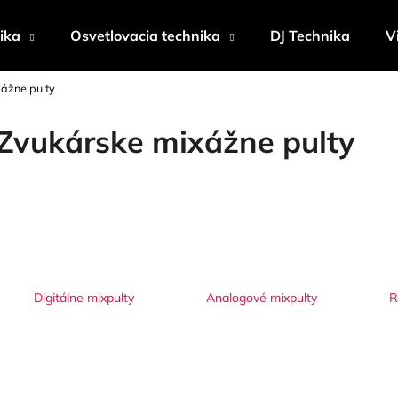
ika
Osvetlovacia technika
DJ Technika
V
ážne pulty
Čo potrebujete nájsť?
Zvukárske mixážne pulty
HĽADAŤ
Odporúčame
Digitálne mixpulty
Analogové mixpulty
R