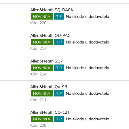
e
p
s
Allen&Heath SQ-RACK
r
Na sklade u dodávateľa
NOVINKA
TIP
p
o
Kód:
220
r
d
o
Allen&Heath QU-PAC
u
d
Na sklade u dodávateľa
NOVINKA
TIP
k
u
Kód:
217
t
k
o
Allen&Heath SQ7
t
v
Na sklade u dodávateľa
NOVINKA
TIP
o
Kód:
214
v
Allen&Heath Qu-SB
Na sklade u dodávateľa
NOVINKA
TIP
Kód:
211
Allen&Heath CQ-12T
Na sklade u dodávateľa
NOVINKA
TIP
Kód:
208