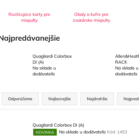
SHURE SM35-TQG –
POWERGRID D
KONDENZÁTOROVÝ NÁHLAVNÝ
MIKROFÓN
Rozširujúce karty pre
Obaly a kufre pre
mixpulty
zvukárske mixpulty
Najpredávanejšie
Quagliardi Colorbox
Allen&Heat
DI (A)
RACK
Na sklade u
Na sklade u
dodávateľa
dodávateľa
R
a
Odporúčame
Najlacnejšie
Najdrahšie
Najpred
d
e
V
n
Quagliardi Colorbox DI (A)
ý
Na sklade u dodávateľa
Kód:
1453
NOVINKA
p