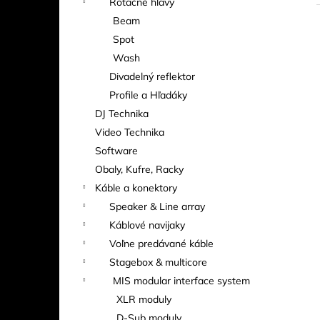
Rotačné hlavy
Beam
Spot
Wash
Divadelný reflektor
Profile a Hľadáky
DJ Technika
Video Technika
Software
Obaly, Kufre, Racky
Káble a konektory
Speaker & Line array
Káblové navijaky
Voľne predávané káble
Stagebox & multicore
MIS modular interface system
XLR moduly
D-Sub moduly