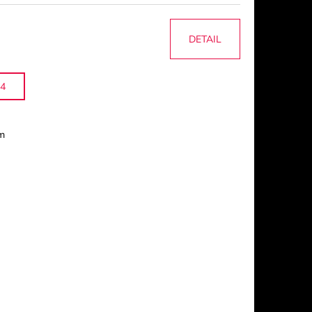
DETAIL
4
m