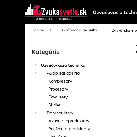
K
Prejsť
na
o
Ozvučovacia techn
obsah
Späť
Späť
š
do
do
í
Domov
Ozvučovacia technika
Zvukárske mix
k
obchodu
obchodu
B
o
Kategórie
Preskočiť
č
kategórie
n
Ozvučovacia technika
ý
Audio zariadenia
p
Kompresory
a
Procesory
n
Ekvalizéry
e
Skriňe
l
Reproduktory
Aktívne reproduktory
Pasívne reproduktory
Line Array