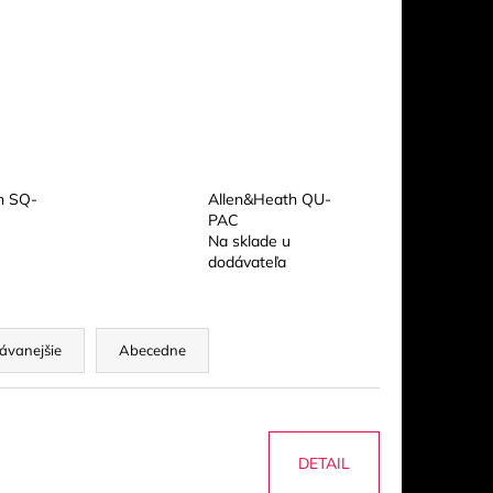
UO
h SQ-
Allen&Heath QU-
PAC
Na sklade u
dodávateľa
ávanejšie
Abecedne
DETAIL