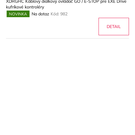
XDRGHC Káblový diaľkový ovládač GO / E-STOP pre EXE Drive
kufríkové kontroléry
Na dotaz
Kód:
982
NOVINKA
DETAIL