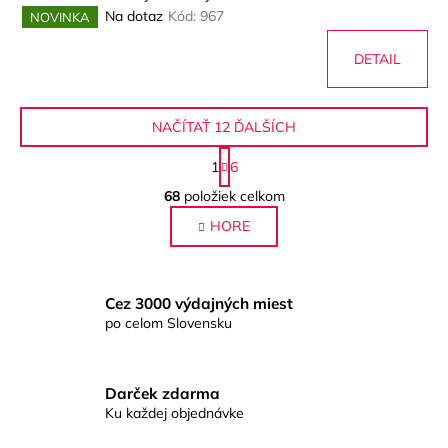
Na dotaz
Kód:
967
NOVINKA
DETAIL
NAČÍTAŤ 12 ĎALŠÍCH
S
1
6
t
O
r
68
položiek celkom
v
á
HORE
l
n
k
á
o
d
v
a
Cez 3000 výdajných miest
a
c
po celom Slovensku
n
i
i
e
e
p
Darček zdarma
r
Ku každej objednávke
v