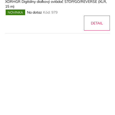
XDRHGR Digitálny diaľkový ovládač STOP/GO/REVERSE (XLR,
15 m)
Na dotaz
Kód:
979
NOVINKA
DETAIL