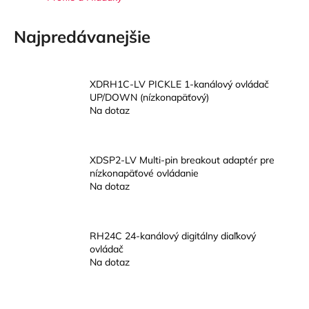
á
j
Najpredávanejšie
s
ť
XDRH1C-LV PICKLE 1-kanálový ovládač
?
UP/DOWN (nízkonapäťový)
Na dotaz
HĽADAŤ
XDSP2-LV Multi-pin breakout adaptér pre
nízkonapäťové ovládanie
Na dotaz
O
d
RH24C 24-kanálový digitálny diaľkový
p
ovládač
Na dotaz
o
r
ú
R