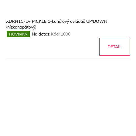
k
t
o
XDRH1C-LV PICKLE 1-kanálový ovládač UP/DOWN
v
(nízkonapäťový)
Na dotaz
Kód:
1000
NOVINKA
DETAIL