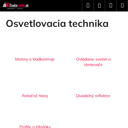
K
Prejsť
Hľadať
Náku
M
Prihláseni
na
o
obsah
Späť
Späť
košík
š
Osvetlovacia technika
í
Č
k
o
p
o
Motory a kladkostroje
Ovládanie svetiel a
t
stmievače
r
e
b
u
Rotačné hlavy
Divadelný reflektor
j
e
t
e
n
Profile a Hľadáky