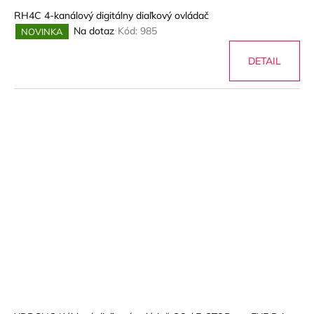
RH4C 4-kanálový digitálny diaľkový ovládač
Na dotaz
Kód:
985
NOVINKA
DETAIL