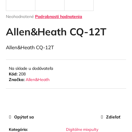
á
j
Priemerné
Neohodnotené
Podrobnosti hodnotenia
s
hodnotenie
produktu
Allen&Heath CQ-12T
ť
je
?
0,0
z
Allen&Heath CQ-12T
5
hviezdičiek.
Na sklade u dodávateľa
HĽADAŤ
Kód:
208
Značka:
Allen&Heath
O
d
p
o
Opýtať sa
Zdieľať
r
ú
Kategória
:
Digitálne mixpulty