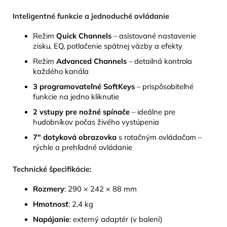
Inteligentné funkcie a jednoduché ovládanie
Režim
Quick Channels
– asistované nastavenie
zisku, EQ, potlačenie spätnej väzby a efekty
Režim
Advanced Channels
– detailná kontrola
každého kanála
3 programovateľné SoftKeys
– prispôsobiteľné
funkcie na jedno kliknutie
2 vstupy pre nožné spínače
– ideálne pre
hudobníkov počas živého vystúpenia
7" dotyková obrazovka
s rotačným ovládačom –
rýchle a prehľadné ovládanie
Technické špecifikácie:
Rozmery
: 290 × 242 × 88 mm
Hmotnosť
: 2,4 kg
Napájanie
: externý adaptér (v balení)