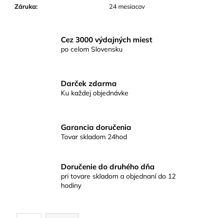
č
Záruka
:
24 mesiacov
a
m
e
Cez 3000 výdajných miest
po celom Slovensku
QUAGLIARDI
576
Darček zdarma
Ku každej objednávke
Garancia doručenia
Tovar skladom 24hod
Doručenie do druhého dňa
pri tovare skladom a objednaní do 12
hodiny