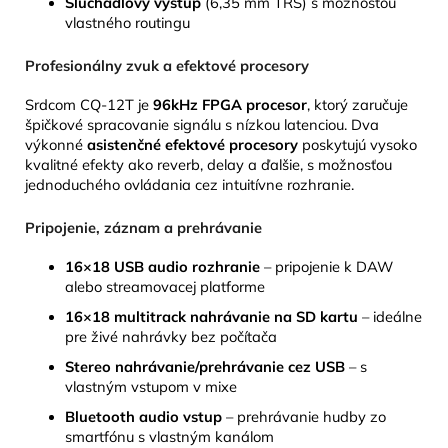
Slúchadlový výstup
(6,35 mm TRS) s možnosťou
vlastného routingu
Profesionálny zvuk a efektové procesory
Srdcom CQ-12T je
96kHz FPGA procesor
, ktorý zaručuje
špičkové spracovanie signálu s nízkou latenciou. Dva
výkonné
asistenčné efektové procesory
poskytujú vysoko
kvalitné efekty ako reverb, delay a ďalšie, s možnosťou
jednoduchého ovládania cez intuitívne rozhranie.
Pripojenie, záznam a prehrávanie
16×18 USB audio rozhranie
– pripojenie k DAW
alebo streamovacej platforme
16×18 multitrack nahrávanie na SD kartu
– ideálne
pre živé nahrávky bez počítača
Stereo nahrávanie/prehrávanie cez USB
– s
vlastným vstupom v mixe
Bluetooth audio vstup
– prehrávanie hudby zo
smartfónu s vlastným kanálom