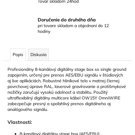
Tovar skladom 24hod
Doručenie do druhého dňa
pri tovare skladom a objednaní do 12
hodiny
Popis
Diskusia
Profesionálny 8-kanálový digitálny stage box so single ground
zapojením, určený pre prenos AES/EBU signálu v štúdiových
aj live aplikáciách. Robustné hliníkové telo v matnej čiernej
povrchovej úprave RAL, laserové gravírovanie a protišmykové
nožičky zaručujú vysokú odolnosť a stabilitu. Použitý
ultraflexibilný digitálny multicore kábel OW15Y OmniWIRE
zabezpečuje presný a spoľahlivý prenos digitálneho aj
analógového signálu.
Vlastnosti:
8-kanálový digitálny stage box (AES/EBU)