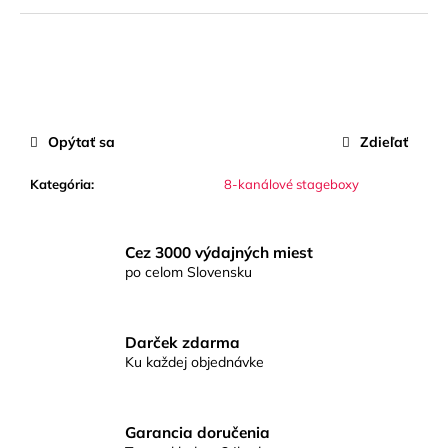
č
a
m
e
BIG
Opýtať sa
Zdieľať
FREQ
Kategória
:
8-kanálové stageboxy
Cez 3000 výdajných miest
po celom Slovensku
Darček zdarma
Ku každej objednávke
Garancia doručenia