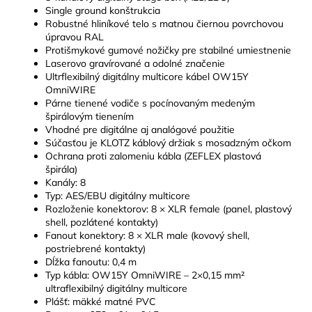
Single ground konštrukcia
Robustné hliníkové telo s matnou čiernou povrchovou
úpravou RAL
Protišmykové gumové nožičky pre stabilné umiestnenie
Laserovo gravírované a odolné značenie
Ultrflexibilný digitálny multicore kábel OW15Y
OmniWIRE
Párne tienené vodiče s pocínovaným medeným
špirálovým tienením
Vhodné pre digitálne aj analógové použitie
Súčasťou je KLOTZ káblový držiak s mosadzným očkom
Ochrana proti zalomeniu kábla (ZEFLEX plastová
špirála)
Kanály: 8
Typ: AES/EBU digitálny multicore
Rozloženie konektorov: 8 × XLR female (panel, plastový
shell, pozlátené kontakty)
Fanout konektory: 8 × XLR male (kovový shell,
postriebrené kontakty)
Dĺžka fanoutu: 0,4 m
Typ kábla: OW15Y OmniWIRE – 2×0,15 mm²
ultraflexibilný digitálny multicore
Plášť: mäkké matné PVC