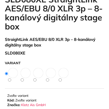
je
á
0,0
AES/EBU 8/0 XLR 3p – 8-
z
j
kanálový digitálny stage
5
s
hviezdičiek.
box
ť
?
StraightLink AES/EBU 8/0 XLR 3p – 8-kanálový
digitálny stage box
SLD080XE
HĽADAŤ
VARIANT
O
d
p
o
Zvoľte variant
r
Kód:
Zvoľte variant
ú
Značka:
Klotz Ais GmbH