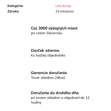
č
a
Kategória
:
Line Array
m
Záruka
:
24 mesiacov
e
Cez 3000 výdajných miest
BIG
po celom Slovensku
FREQ
Darček zdarma
Ku každej objednávke
Garancia doručenia
Tovar skladom 24hod
Doručenie do druhého dňa
pri tovare skladom a objednaní do 12
hodiny