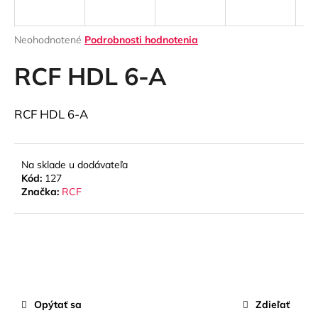
á
j
Priemerné
Neohodnotené
Podrobnosti hodnotenia
s
hodnotenie
produktu
RCF HDL 6-A
ť
je
?
0,0
z
RCF HDL 6-A
5
hviezdičiek.
Na sklade u dodávateľa
HĽADAŤ
Kód:
127
Značka:
RCF
O
d
p
o
r
ú
Opýtať sa
Zdieľať