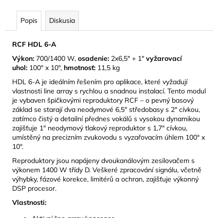
Popis
Diskusia
RCF HDL 6-A
Výkon:
700/1400 W,
osadenie:
2x6,5" + 1"
vyžarovací
uhol:
100° x 10°,
hmotnosť:
11,5 kg
HDL 6-A je ideálním řešením pro aplikace, které vyžadují
vlastnosti line array s rychlou a snadnou instalací. Tento modul
je vybaven špičkovými reproduktory RCF – o pevný basový
základ se starají dva neodymové 6,5" středobasy s 2" cívkou,
zatímco čistý a detailní přednes vokálů s vysokou dynamikou
zajišťuje 1" neodymový tlakový reproduktor s 1,7" cívkou,
umístěný na precizním zvukovodu s vyzařovacím úhlem 100° x
10°.
Reproduktory jsou napájeny dvoukanálovým zesilovačem s
výkonem 1400 W třídy D. Veškeré zpracování signálu, včetně
výhybky, fázové korekce, limitérů a ochran, zajišťuje výkonný
DSP procesor.
Vlastnosti: