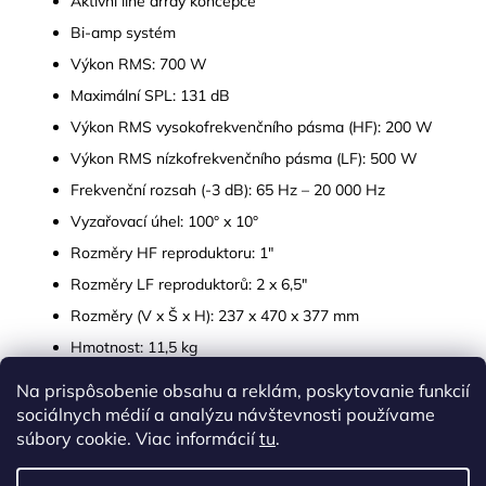
Aktivní line array koncepce
Bi-amp systém
Výkon RMS: 700 W
Maximální SPL: 131 dB
Výkon RMS vysokofrekvenčního pásma (HF): 200 W
Výkon RMS nízkofrekvenčního pásma (LF): 500 W
Frekvenční rozsah (-3 dB): 65 Hz – 20 000 Hz
Vyzařovací úhel: 100° x 10°
Rozměry HF reproduktoru: 1"
Rozměry LF reproduktorů: 2 x 6,5"
Rozměry (V x Š x H): 237 x 470 x 377 mm
Hmotnost: 11,5 kg
Na prispôsobenie obsahu a reklám, poskytovanie funkcií
Z
sociálnych médií a analýzu návštevnosti používame
á
súbory cookie. Viac informácií
tu
.
p