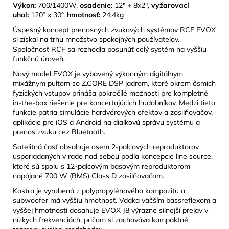
Výkon:
700/1400W,
osadenie:
12" + 8x2",
vyžarovací
uhol:
120° x 30°,
hmotnosť:
24,4kg
Úspešný koncept prenosných zvukových systémov RCF EVOX
si získal na trhu množstvo spokojných používateľov.
Spoločnosť RCF sa rozhodla posunúť celý systém na vyššiu
funkčnú úroveň.
Nový model EVOX je vybavený výkonným digitálnym
mixážnym pultom so Z.CORE DSP jadrom, ktoré okrem ôsmich
fyzických vstupov prináša pokročilé možnosti pre kompletné
in-the-box riešenie pre koncertujúcich hudobníkov. Medzi tieto
funkcie patria simulácie hardvérových efektov a zosilňovačov,
aplikácie pre iOS a Android na diaľkovú správu systému a
prenos zvuku cez Bluetooth.
Satelitná časť obsahuje osem 2-palcových reproduktorov
usporiadaných v rade nad sebou podľa koncepcie line source,
ktoré sú spolu s 12-palcovým basovým reproduktorom
napájané 700 W (RMS) Class D zosilňovačom.
Kostra je vyrobená z polypropylénového kompozitu a
subwoofer má vyššiu hmotnosť. Vďaka väčším bassreflexom a
vyššej hmotnosti dosahuje EVOX J8 výrazne silnejší prejav v
nízkych frekvenciách, pričom si zachováva kompaktné