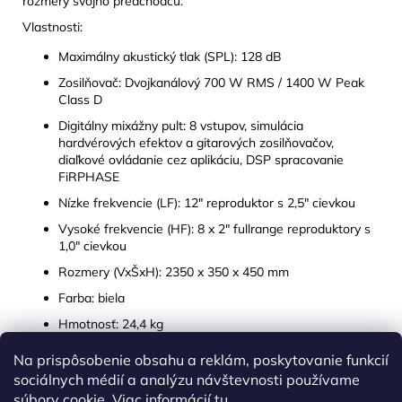
rozmery svojho predchodcu.
Vlastnosti:
Maximálny akustický tlak (SPL): 128 dB
Zosilňovač: Dvojkanálový 700 W RMS / 1400 W Peak
Class D
Digitálny mixážny pult: 8 vstupov, simulácia
hardvérových efektov a gitarových zosilňovačov,
diaľkové ovládanie cez aplikáciu, DSP spracovanie
FiRPHASE
Nízke frekvencie (LF): 12" reproduktor s 2,5" cievkou
Vysoké frekvencie (HF): 8 x 2" fullrange reproduktory s
1,0" cievkou
Rozmery (VxŠxH): 2350 x 350 x 450 mm
Farba: biela
Hmotnosť: 24,4 kg
Na prispôsobenie obsahu a reklám, poskytovanie funkcií
Z
sociálnych médií a analýzu návštevnosti používame
á
súbory cookie. Viac informácií
tu
.