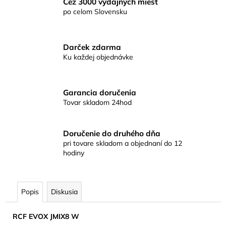
č
Cez 3000 výdajných miest
a
po celom Slovensku
m
e
Darček zdarma
Ku každej objednávke
QUAGLIARDI
PG10
Garancia doručenia
Tovar skladom 24hod
Doručenie do druhého dňa
pri tovare skladom a objednaní do 12
hodiny
Popis
Diskusia
RCF EVOX JMIX8 W