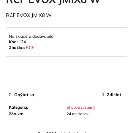
je
á
0,0
z
j
RCF EVOX JMIX8 W
5
s
hviezdičiek.
ť
Na sklade u dodávateľa
?
Kód:
124
Značka:
RCF
HĽADAŤ
O
Opýtať sa
Zdieľať
d
p
Kategória
:
Stĺpové systémy
o
Záruka
:
24 mesiacov
r
ú