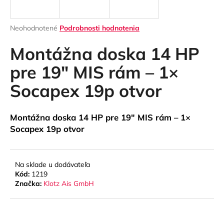
á
j
Priemerné
Neohodnotené
Podrobnosti hodnotenia
s
hodnotenie
produktu
Montážna doska 14 HP
ť
je
?
0,0
pre 19" MIS rám – 1×
z
Socapex 19p otvor
5
hviezdičiek.
HĽADAŤ
Montážna doska 14 HP pre 19" MIS rám – 1×
Socapex 19p otvor
O
Na sklade u dodávateľa
d
Kód:
1219
p
Značka:
Klotz Ais GmbH
o
r
ú