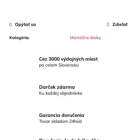
č
a
m
e
Opýtať sa
Zdieľať
Kategória
:
Montážne dosky
SHURE
SM35-
TQG
–
Cez 3000 výdajných miest
KONDENZÁTOROVÝ
po celom Slovensku
NÁHLAVNÝ
MIKROFÓN
Darček zdarma
Ku každej objednávke
Garancia doručenia
Tovar skladom 24hod