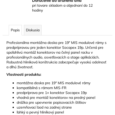
Doručenie do druhého dňa
pri tovare skladom a objednaní do 12
hodiny
Popis
Diskusia
Profesionálna montážna doska pre 19" MIS modulové rámy s
predprípravou pre jeden konektor Socapex 19p. Určená pre
spoľahlivú montáž konektorov na čelný panel racku v
profesionálnych audio, osvetľovacích a stage aplikáciách.
Robustná hliníková konštrukcia zabezpečuje vysokú odolnosť
a dlhú životnosť.
Vlastnosti produktu:
montážna doska pre 19" MIS modulové rámy
kompatibilná s rámom MIS-FR
predpríprava pre 1× konektor Socapex 19p
vhodná pre montáž konektorov na predný panel
drážka pre upevnenie popisovacích štítkov
uzemňovací bod na zadnej strane
ľahký a pevný hliníkový panel