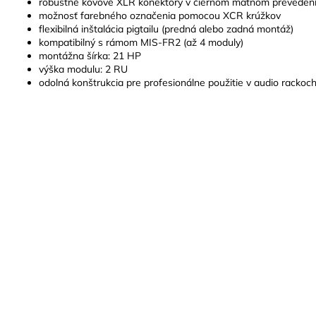
robustné kovové XLR konektory v čiernom matnom preveden
možnosť farebného označenia pomocou XCR krúžkov
flexibilná inštalácia pigtailu (predná alebo zadná montáž)
kompatibilný s rámom MIS-FR2 (až 4 moduly)
montážna šírka: 21 HP
výška modulu: 2 RU
odolná konštrukcia pre profesionálne použitie v audio rackoc