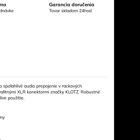
rma
Garancia doručenia
ednávke
Tovar skladom 24hod
 spoľahlivé audio prepojenie v rackových
 kvalitnými XLR konektormi značky KLOTZ. Robustné
ive použitie.
émy