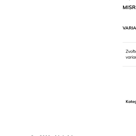
SHURE SM35-TQG –
POWERGRID D
KONDENZÁTOROVÝ NÁHLAVNÝ
MISR
MIKROFÓN
VARI
Zvoľt
varia
Kateg