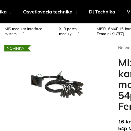
ika
Osvetlovacia technika
DJ Technika
V
MIS modular interface
XLR patch
MISR16MXF 16-kaná
Čo potrebujete nájsť?
system
moduly
Female (KLOTZ)
Prieme
Neoho
NOVINKA
hodnot
HĽADAŤ
produk
MI
je
0,0
ka
z
Odporúčame
mo
5
hviezdi
54
Fe
16-k
54p M