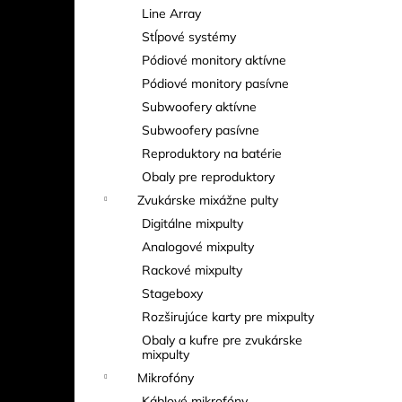
EXE RISE D8+ 500 KG – ELEKTRICKÝ
Line Array
REŤAZOVÝ KLADKOSTROJ (MEDIUM
FRAME)
Stĺpové systémy
Pódiové monitory aktívne
Pódiové monitory pasívne
Subwoofery aktívne
Subwoofery pasívne
Reproduktory na batérie
Obaly pre reproduktory
Zvukárske mixážne pulty
Digitálne mixpulty
Analogové mixpulty
Rackové mixpulty
Stageboxy
Rozširujúce karty pre mixpulty
Obaly a kufre pre zvukárske
mixpulty
Mikrofóny
Káblové mikrofóny