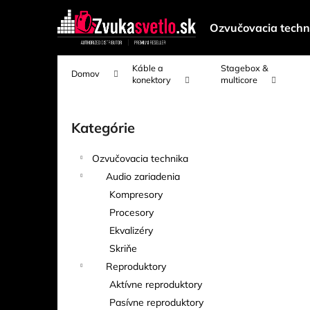
K
Prejsť
na
o
Ozvučovacia techn
obsah
Späť
Späť
š
do
do
í
Káble a
Stagebox &
Domov
k
obchodu
obchodu
konektory
multicore
B
o
Kategórie
Preskočiť
č
kategórie
n
Ozvučovacia technika
ý
Audio zariadenia
p
Kompresory
a
Procesory
n
Ekvalizéry
e
Skriňe
l
Reproduktory
Aktívne reproduktory
Pasívne reproduktory