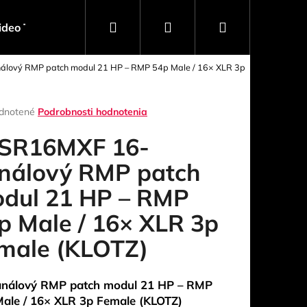
Hľadať
Prihlásenie
Nákupný
ideo Technika
Software
Obaly, Kufre, Racky
lový RMP patch modul 21 HP – RMP 54p Male / 16× XLR 3p
košík
rné
dnotené
Podrobnosti hodnotenia
enie
tu
SR16MXF 16-
nálový RMP patch
dul 21 HP – RMP
čiek.
p Male / 16× XLR 3p
male (KLOTZ)
Nasledujúce
análový RMP patch modul 21 HP – RMP
ale / 16× XLR 3p Female (KLOTZ)