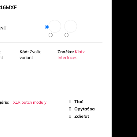
UO
16MXF
ANT
e
Kód:
Zvoľte
Značka:
Klotz
nt
variant
Interfaces
Tlač
ória
:
XLR patch moduly
Opýtať sa
Zdieľať