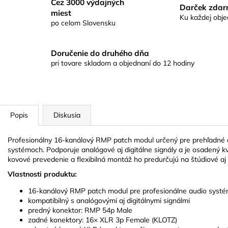
Cez 3000 výdajných
Darček zda
miest
Ku každej obj
po celom Slovensku
Doručenie do druhého dňa
pri tovare skladom a objednaní do 12 hodiny
Popis
Diskusia
Profesionálny 16-kanálový RMP patch modul určený pre prehľadné a
systémoch. Podporuje analógové aj digitálne signály a je osadený
kovové prevedenie a flexibilná montáž ho predurčujú na štúdiové aj l
Vlastnosti produktu:
16-kanálový RMP patch modul pre profesionálne audio syst
kompatibilný s analógovými aj digitálnymi signálmi
predný konektor: RMP 54p Male
zadné konektory: 16× XLR 3p Female (KLOTZ)