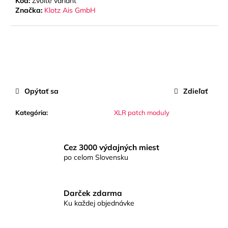
č
Kód:
Zvoľte variant
Značka:
Klotz Ais GmbH
a
m
e
EXE
RISE
D8+
500
Opýtať sa
Zdieľať
KG
–
Kategória
:
XLR patch moduly
ELEKTRICKÝ
REŤAZOVÝ
KLADKOSTROJ
(MEDIUM
Cez 3000 výdajných miest
FRAME)
po celom Slovensku
Darček zdarma
Ku každej objednávke