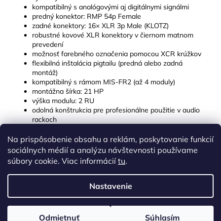
kompatibilný s analógovými aj digitálnymi signálmi
predný konektor: RMP 54p Female
zadné konektory: 16× XLR 3p Male (KLOTZ)
robustné kovové XLR konektory v čiernom matnom
prevedení
možnosť farebného označenia pomocou XCR krúžkov
flexibilná inštalácia pigtailu (predná alebo zadná
montáž)
kompatibilný s rámom MIS-FR2 (až 4 moduly)
montážna šírka: 21 HP
výška modulu: 2 RU
odolná konštrukcia pre profesionálne použitie v audio
rackoch
Na prispôsobenie obsahu a reklám, poskytovanie funkcií
Z
sociálnych médií a analýzu návštevnosti používame
á
súbory cookie. Viac informácií
tu
.
p
ä
Nastavenie
Vytvoril Shoptet
t
i
Copyright 2026
zvukasvetlo.sk
. Všetky práva vyhradené.
Odmietnuť
Súhlasím
Upraviť nastavenie cookies