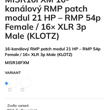
je
á
0,0
kanálový RMP patch
z
j
modul 21 HP – RMP 54p
5
s
hviezdičiek.
Female / 16× XLR 3p
ť
?
Male (KLOTZ)
16-kanálový RMP patch modul 21 HP – RMP 54p
Female / 16× XLR 3p Male (KLOTZ)
HĽADAŤ
MISR16FXM
VARIANT
O
d
p
o
r
ú
Zvoľte variant