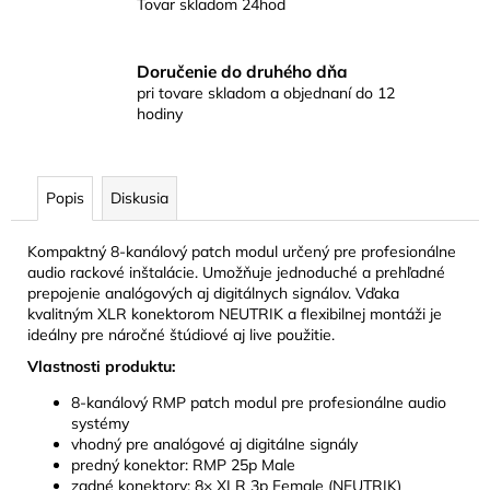
Tovar skladom 24hod
Doručenie do druhého dňa
pri tovare skladom a objednaní do 12
hodiny
Popis
Diskusia
Kompaktný 8-kanálový patch modul určený pre profesionálne
audio rackové inštalácie. Umožňuje jednoduché a prehľadné
prepojenie analógových aj digitálnych signálov. Vďaka
kvalitným XLR konektorom NEUTRIK a flexibilnej montáži je
ideálny pre náročné štúdiové aj live použitie.
Vlastnosti produktu:
8-kanálový RMP patch modul pre profesionálne audio
systémy
vhodný pre analógové aj digitálne signály
predný konektor: RMP 25p Male
zadné konektory: 8× XLR 3p Female (NEUTRIK)