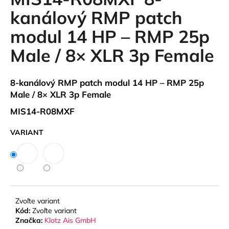
je
á
0,0
kanálový RMP patch
z
j
modul 14 HP – RMP 25p
5
s
hviezdičiek.
Male / 8× XLR 3p Female
ť
?
8-kanálový RMP patch modul 14 HP – RMP 25p
Male / 8× XLR 3p Female
MIS14-R08MXF
HĽADAŤ
VARIANT
O
d
p
o
Zvoľte variant
r
Kód:
Zvoľte variant
ú
Značka:
Klotz Ais GmbH