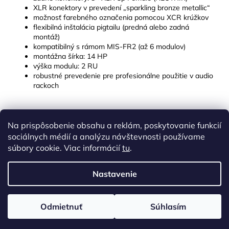
XLR konektory v prevedení „sparkling bronze metallic“
možnosť farebného označenia pomocou XCR krúžkov
flexibilná inštalácia pigtailu (predná alebo zadná
montáž)
kompatibilný s rámom MIS-FR2 (až 6 modulov)
montážna šírka: 14 HP
výška modulu: 2 RU
robustné prevedenie pre profesionálne použitie v audio
rackoch
Na prispôsobenie obsahu a reklám, poskytovanie funkcií
Z
sociálnych médií a analýzu návštevnosti používame
á
súbory cookie. Viac informácií
tu
.
p
ä
Nastavenie
Vytvoril Shoptet
t
i
Copyright 2026
zvukasvetlo.sk
. Všetky práva vyhradené.
Odmietnuť
Súhlasím
Upraviť nastavenie cookies
e