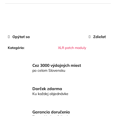
č
a
m
e
BIG
Opýtať sa
Zdieľať
FREQ
Kategória
:
XLR patch moduly
Cez 3000 výdajných miest
po celom Slovensku
Darček zdarma
Ku každej objednávke
Garancia doručenia