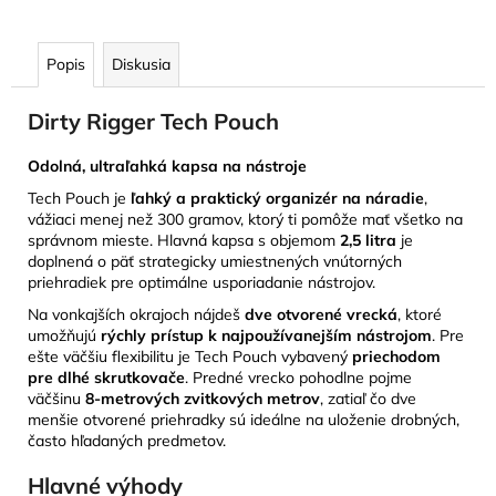
Popis
Diskusia
Dirty Rigger Tech Pouch
Odolná, ultraľahká kapsa na nástroje
Tech Pouch je
ľahký a praktický organizér na náradie
,
vážiaci menej než 300 gramov, ktorý ti pomôže mať všetko na
správnom mieste. Hlavná kapsa s objemom
2,5 litra
je
doplnená o päť strategicky umiestnených vnútorných
priehradiek pre optimálne usporiadanie nástrojov.
Na vonkajších okrajoch nájdeš
dve otvorené vrecká
, ktoré
umožňujú
rýchly prístup k najpoužívanejším nástrojom
. Pre
ešte väčšiu flexibilitu je Tech Pouch vybavený
priechodom
pre dlhé skrutkovače
. Predné vrecko pohodlne pojme
väčšinu
8-metrových zvitkových metrov
, zatiaľ čo dve
menšie otvorené priehradky sú ideálne na uloženie drobných,
často hľadaných predmetov.
Hlavné výhody