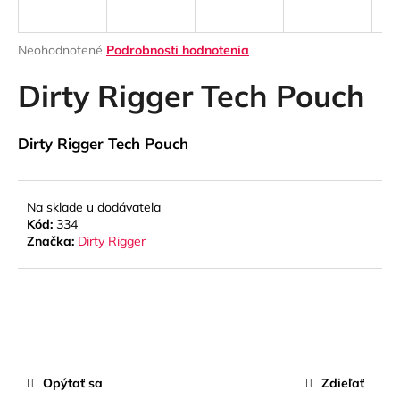
á
j
Priemerné
Neohodnotené
Podrobnosti hodnotenia
s
hodnotenie
produktu
Dirty Rigger Tech Pouch
ť
je
?
0,0
z
Dirty Rigger Tech Pouch
5
hviezdičiek.
Na sklade u dodávateľa
HĽADAŤ
Kód:
334
Značka:
Dirty Rigger
O
d
p
o
r
ú
Opýtať sa
Zdieľať