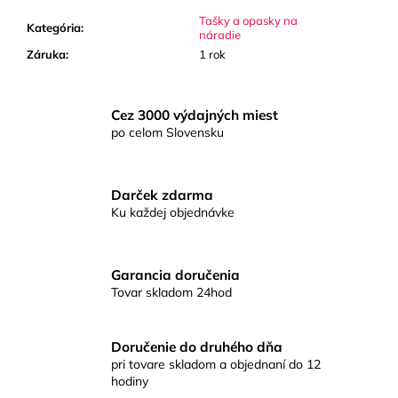
č
a
Tašky a opasky na
Kategória
:
náradie
m
Záruka
:
1 rok
e
BIG
Cez 3000 výdajných miest
FREQ
po celom Slovensku
Darček zdarma
Ku každej objednávke
Garancia doručenia
Tovar skladom 24hod
Doručenie do druhého dňa
pri tovare skladom a objednaní do 12
hodiny