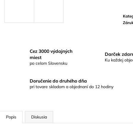
SHURE SM35-TQG –
POWERGRID D
KONDENZÁTOROVÝ NÁHLAVNÝ
MIKROFÓN
Kateg
Záru
Cez 3000 výdajných
Darček zda
miest
Ku každej obj
po celom Slovensku
Doručenie do druhého dňa
pri tovare skladom a objednaní do 12 hodiny
Popis
Diskusia