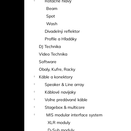
Rotačné hlavy
Beam
Spot
Wash
Divadelný reflektor
Profile a Hľadáky
DJ Technika
Video Technika
Software
Obaly, Kufre, Racky
Káble a konektory
Speaker & Line array
Káblové navijaky
Voľne predávané káble
Stagebox & multicore
MIS modular interface system
XLR moduly
D-Sub moduly