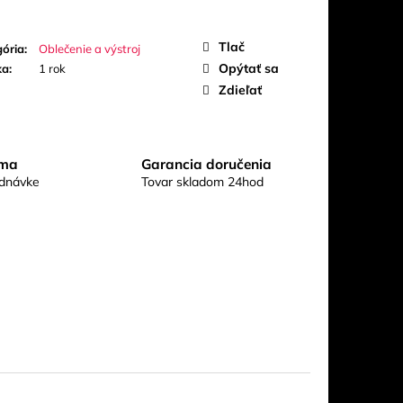
UO
Tlač
ória
:
Oblečenie a výstroj
Opýtať sa
ka
:
1 rok
Zdieľať
rma
Garancia doručenia
ednávke
Tovar skladom 24hod