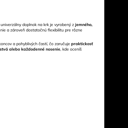
 univerzálny doplnok na krk je vyrobený z
jemného,
enie a zároveň dostatočnú flexibilitu pre rôzne
koncov a pohyblivých častí, čo zaručuje
praktickosť
žstvá alebo každodenné nosenie
, kde oceníš