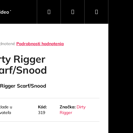
Hľadať
Prihlásenie
Nákupný
ideo Technika
Software
Obaly, Kufre, Racky
košík
rné
dnotené
Podrobnosti hodnotenia
enie
tu
rty Rigger
arf/Snood
čiek.
 Rigger Scarf/Snood
klade u
Kód:
Značka:
Dirty
vateľa
319
Rigger
Nasledujúce