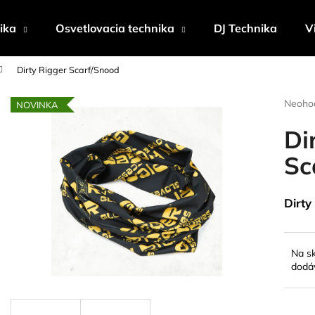
ika
Osvetlovacia technika
DJ Technika
V
Dirty Rigger Scarf/Snood
Čo potrebujete nájsť?
Prieme
Neoho
NOVINKA
hodnot
produk
Di
HĽADAŤ
je
0,0
Sc
z
5
Odporúčame
hviezdi
Dirty
Na s
dodá