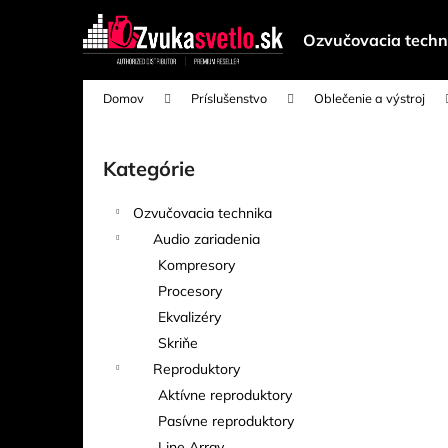
K
Prejsť
na
o
Ozvučovacia techn
obsah
Späť
Späť
š
do
do
í
Domov
Príslušenstvo
Oblečenie a výstroj
k
obchodu
obchodu
B
o
Kategórie
Preskočiť
č
kategórie
n
Ozvučovacia technika
ý
Audio zariadenia
p
Kompresory
a
Procesory
n
Ekvalizéry
e
Skriňe
l
Reproduktory
Aktívne reproduktory
Pasívne reproduktory
Line Array