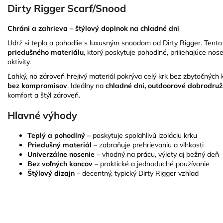
Dirty Rigger Scarf/Snood
Chráni a zahrieva – štýlový doplnok na chladné dni
Udrž si teplo a pohodlie s luxusným snoodom od Dirty Rigger. Tento
priedušného materiálu
, ktorý poskytuje pohodlné, priliehajúce nos
aktivity.
Ľahký, no zároveň hrejivý materiál pokrýva celý krk bez zbytočných 
bez kompromisov
. Ideálny na
chladné dni, outdoorové dobrodru
komfort a štýl zároveň.
Hlavné výhody
Teplý a pohodlný
– poskytuje spoľahlivú izoláciu krku
Priedušný materiál
– zabraňuje prehrievaniu a vlhkosti
Univerzálne nosenie
– vhodný na prácu, výlety aj bežný deň
Bez voľných koncov
– praktické a jednoduché používanie
Štýlový dizajn
– decentný, typický Dirty Rigger vzhľad