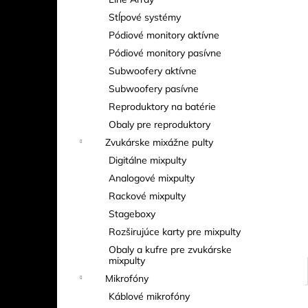
EXE RISE D8+ 500 KG – ELEKTRICKÝ
REŤAZOVÝ KLADKOSTROJ (MEDIUM
Stĺpové systémy
FRAME)
Pódiové monitory aktívne
Pódiové monitory pasívne
Subwoofery aktívne
Subwoofery pasívne
Reproduktory na batérie
Obaly pre reproduktory
Zvukárske mixážne pulty
Digitálne mixpulty
Analogové mixpulty
Rackové mixpulty
Stageboxy
Rozširujúce karty pre mixpulty
Obaly a kufre pre zvukárske
mixpulty
Mikrofóny
Káblové mikrofóny