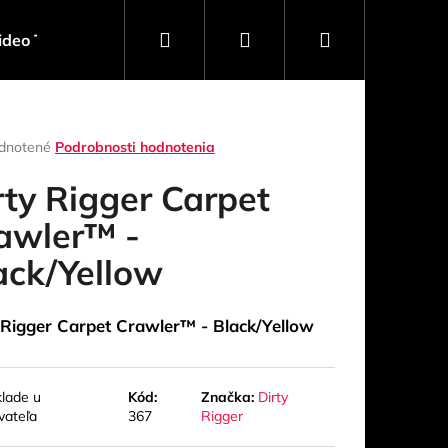
Hľadať
Prihlásenie
Nákupný
ideo Technika
Software
Obaly, Kufre, Racky
košík
rné
dnotené
Podrobnosti hodnotenia
enie
tu
rty Rigger Carpet
awler™ -
ack/Yellow
čiek.
 Rigger Carpet Crawler™ - Black/Yellow
Nasledujúce
klade u
Kód:
Značka:
Dirty
vateľa
367
Rigger