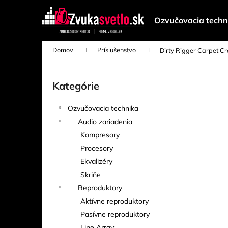
K
Prejsť
na
o
Ozvučovacia techn
obsah
Späť
Späť
š
do
do
í
Domov
Príslušenstvo
Dirty Rigger Carpet C
k
obchodu
obchodu
B
o
Kategórie
Preskočiť
č
kategórie
n
Ozvučovacia technika
ý
Audio zariadenia
p
Kompresory
a
Procesory
n
Ekvalizéry
e
Skriňe
l
Reproduktory
Aktívne reproduktory
Pasívne reproduktory
Line Array