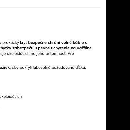
 praktický kryt
bezpečne chráni voľné káble a
chytky zabezpečujú pevné uchytenie na väčšine
je okoloidúcich na jeho prítomnosť. Pre
ožiek
, aby pokryli ľubovoľnú požadovanú dĺžku.
okoloidúcich