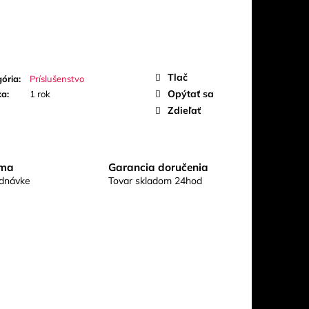
UO
Tlač
ória
:
Príslušenstvo
Opýtať sa
ka
:
1 rok
Zdieľať
rma
Garancia doručenia
ednávke
Tovar skladom 24hod