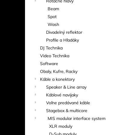
Rotačné hlavy
Beam
Spot
Wash
Divadelný reflektor
Profile a Hľadáky
DJ Technika
Video Technika
Software
Obaly, Kufre, Racky
Káble a konektory
Speaker & Line array
Káblové navijaky
Voľne predávané káble
Stagebox & multicore
MIS modular interface system
XLR moduly
D-Sub moduly