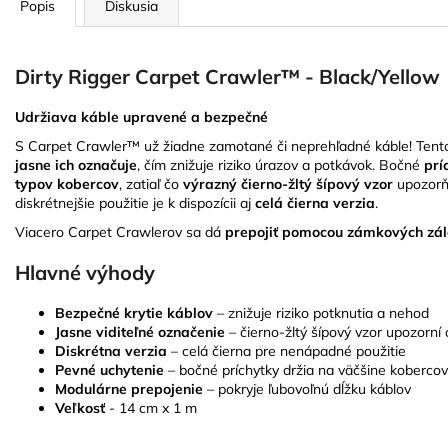
Popis
Diskusia
Dirty Rigger Carpet Crawler™ - Black/Yellow
Udržiava káble upravené a bezpečné
S Carpet Crawler™ už žiadne zamotané či neprehľadné káble! Tento
jasne ich označuje
, čím znižuje riziko úrazov a potkávok. Bočné
prí
typov kobercov
, zatiaľ čo
výrazný čierno-žltý šípový vzor
upozorňu
diskrétnejšie použitie je k dispozícii aj
celá čierna verzia
.
Viacero Carpet Crawlerov sa dá
prepojiť pomocou zámkových zál
Hlavné výhody
Bezpečné krytie káblov
– znižuje riziko potknutia a nehod
Jasne viditeľné označenie
– čierno-žltý šípový vzor upozorní 
Diskrétna verzia
– celá čierna pre nenápadné použitie
Pevné uchytenie
– bočné príchytky držia na väčšine kobercov
Modulárne prepojenie
– pokryje ľubovoľnú dĺžku káblov
Veľkosť
- 14 cm x 1 m