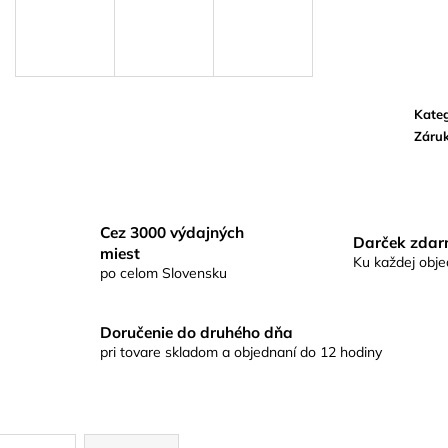
SHURE SM35-TQG –
POWERGRID D
KONDENZÁTOROVÝ NÁHLAVNÝ
MIKROFÓN
Kateg
Záru
Cez 3000 výdajných
Darček zda
miest
Ku každej obj
po celom Slovensku
Doručenie do druhého dňa
pri tovare skladom a objednaní do 12 hodiny