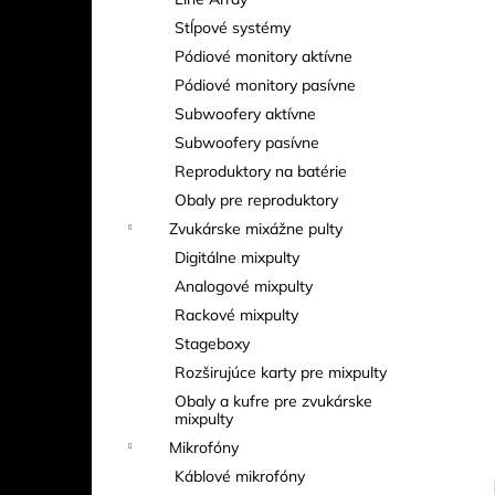
EXE RISE D8+ 500 KG – ELEKTRICKÝ
REŤAZOVÝ KLADKOSTROJ (MEDIUM
Stĺpové systémy
FRAME)
Pódiové monitory aktívne
Pódiové monitory pasívne
Subwoofery aktívne
Subwoofery pasívne
Reproduktory na batérie
Obaly pre reproduktory
Zvukárske mixážne pulty
Digitálne mixpulty
Analogové mixpulty
Rackové mixpulty
Stageboxy
Rozširujúce karty pre mixpulty
Obaly a kufre pre zvukárske
mixpulty
Mikrofóny
Káblové mikrofóny