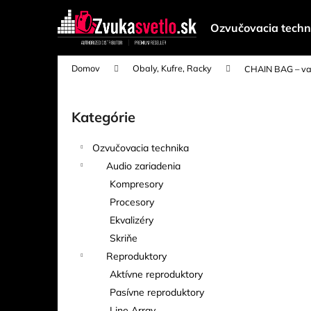
K
Prejsť
na
o
Ozvučovacia techn
obsah
Späť
Späť
š
do
do
í
Domov
Obaly, Kufre, Racky
CHAIN BAG – vak
k
obchodu
obchodu
B
o
Kategórie
Preskočiť
č
kategórie
n
Ozvučovacia technika
ý
Audio zariadenia
p
Kompresory
a
Procesory
n
Ekvalizéry
e
Skriňe
l
Reproduktory
Aktívne reproduktory
Pasívne reproduktory
Line Array