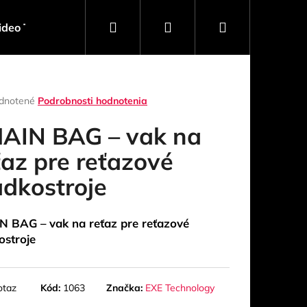
Hľadať
Prihlásenie
Nákupný
ideo Technika
Software
Obaly, Kufre, Racky
košík
rné
dnotené
Podrobnosti hodnotenia
enie
tu
AIN BAG – vak na
ťaz pre reťazové
adkostroje
čiek.
 BAG – vak na reťaz pre reťazové
ostroje
Nasledujúce
otaz
Kód:
1063
Značka:
EXE Technology