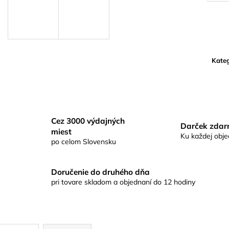
SHURE SM35-TQG –
POWERGRID D
KONDENZÁTOROVÝ NÁHLAVNÝ
MIKROFÓN
Kateg
Cez 3000 výdajných
Darček zda
miest
Ku každej obj
po celom Slovensku
Doručenie do druhého dňa
pri tovare skladom a objednaní do 12 hodiny