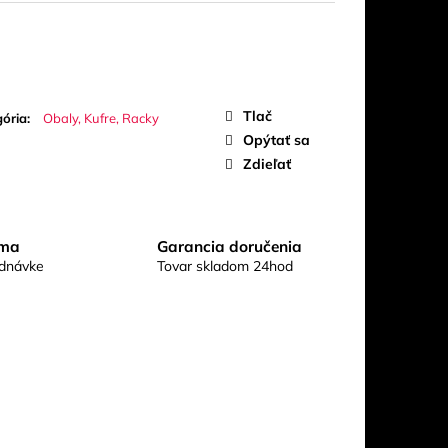
UO
Tlač
ória
:
Obaly, Kufre, Racky
Opýtať sa
Zdieľať
rma
Garancia doručenia
ednávke
Tovar skladom 24hod