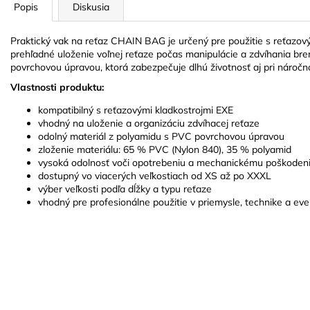
Popis
Diskusia
Praktický vak na reťaz CHAIN BAG je určený pre použitie s reťazov
prehľadné uloženie voľnej reťaze počas manipulácie a zdvíhania br
povrchovou úpravou, ktorá zabezpečuje dlhú životnosť aj pri náročn
Vlastnosti produktu:
kompatibilný s reťazovými kladkostrojmi EXE
vhodný na uloženie a organizáciu zdvíhacej reťaze
odolný materiál z polyamidu s PVC povrchovou úpravou
zloženie materiálu: 65 % PVC (Nylon 840), 35 % polyamid
vysoká odolnosť voči opotrebeniu a mechanickému poškoden
dostupný vo viacerých veľkostiach od XS až po XXXL
výber veľkosti podľa dĺžky a typu reťaze
vhodný pre profesionálne použitie v priemysle, technike a eve