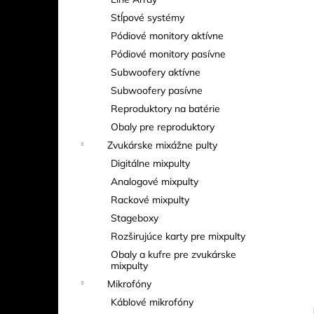
EXE RISE D8+ 500 KG – ELEKTRICKÝ
REŤAZOVÝ KLADKOSTROJ (MEDIUM
Stĺpové systémy
FRAME)
Pódiové monitory aktívne
Pódiové monitory pasívne
Subwoofery aktívne
Subwoofery pasívne
Reproduktory na batérie
Obaly pre reproduktory
Zvukárske mixážne pulty
Digitálne mixpulty
Analogové mixpulty
Rackové mixpulty
Stageboxy
Rozširujúce karty pre mixpulty
Obaly a kufre pre zvukárske
mixpulty
Mikrofóny
Káblové mikrofóny