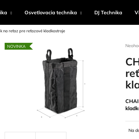
ika
Osvetlovacia technika
DJ Technika
V
 na reťaz pre reťazové kladkostroje
Čo potrebujete nájsť?
Prieme
Neoho
NOVINKA
hodnot
produk
CH
HĽADAŤ
je
0,0
re
z
kl
5
Odporúčame
hviezdi
CHAIN
kladk
Na d