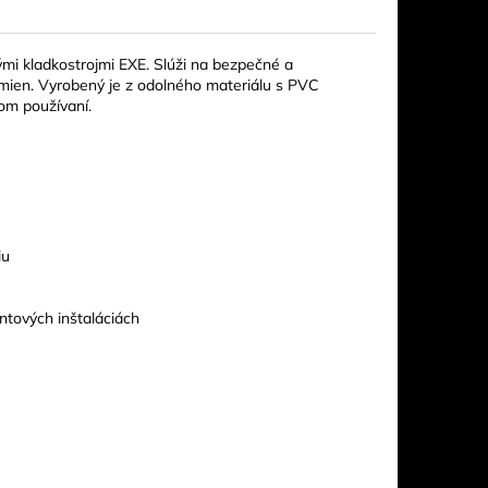
ými kladkostrojmi EXE. Slúži na bezpečné a
emien. Vyrobený je z odolného materiálu s PVC
om používaní.
iu
ntových inštaláciách