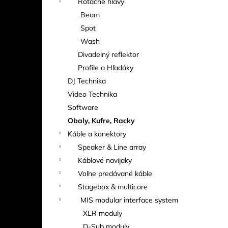
Rotačné hlavy
Beam
Spot
Wash
Divadelný reflektor
Profile a Hľadáky
DJ Technika
Video Technika
Software
Obaly, Kufre, Racky
Káble a konektory
Speaker & Line array
Káblové navijaky
Voľne predávané káble
Stagebox & multicore
MIS modular interface system
XLR moduly
D-Sub moduly