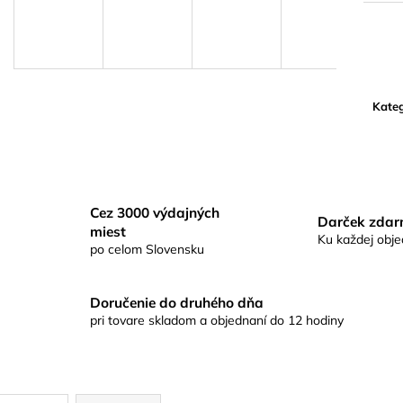
SHURE SM35-TQG –
POWERGRID D
KONDENZÁTOROVÝ NÁHLAVNÝ
MIKROFÓN
Kateg
Cez 3000 výdajných
Darček zda
miest
Ku každej obj
po celom Slovensku
Doručenie do druhého dňa
pri tovare skladom a objednaní do 12 hodiny