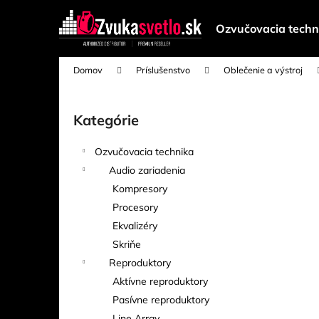
K
Prejsť
na
o
Ozvučovacia techn
obsah
Späť
Späť
š
do
do
í
Domov
Príslušenstvo
Oblečenie a výstroj
k
obchodu
obchodu
B
o
Kategórie
Preskočiť
č
kategórie
n
Ozvučovacia technika
ý
Audio zariadenia
p
Kompresory
a
Procesory
n
Ekvalizéry
e
Skriňe
l
Reproduktory
Aktívne reproduktory
Pasívne reproduktory
Line Array