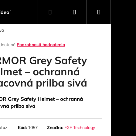
Hľadať
Prihlásenie
Nákupný
ideo Technika
Software
Obaly, Kufre, Racky
ivá
košík
rné
dnotené
Podrobnosti hodnotenia
enie
tu
MOR Grey Safety
lmet – ochranná
acovná prilba sivá
čiek.
R Grey Safety Helmet – ochranná
vná prilba sivá
Nasledujúce
otaz
Kód:
1057
Značka:
EXE Technology