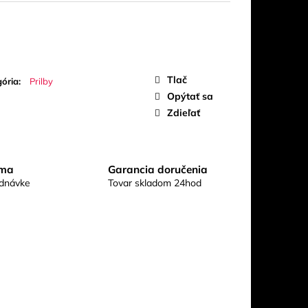
UO
Tlač
ória
:
Prilby
Opýtať sa
Zdieľať
rma
Garancia doručenia
ednávke
Tovar skladom 24hod