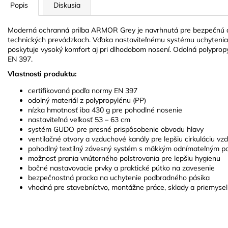
Popis
Diskusia
Moderná ochranná prilba ARMOR Grey je navrhnutá pre bezpečnú a 
technických prevádzkach. Vďaka nastaviteľnému systému uchytenia,
poskytuje vysoký komfort aj pri dlhodobom nosení. Odolná polypro
EN 397.
Vlastnosti produktu:
certifikovaná podľa normy EN 397
odolný materiál z polypropylénu (PP)
nízka hmotnosť iba 430 g pre pohodlné nosenie
nastaviteľná veľkosť 53 – 63 cm
systém GUDO pre presné prispôsobenie obvodu hlavy
ventilačné otvory a vzduchové kanály pre lepšiu cirkuláciu vz
pohodlný textilný závesný systém s mäkkým odnímateľným p
možnosť prania vnútorného polstrovania pre lepšiu hygienu
bočné nastavovacie prvky a praktické pútko na zavesenie
bezpečnostná pracka na uchytenie podbradného pásika
vhodná pre stavebníctvo, montážne práce, sklady a priemyse