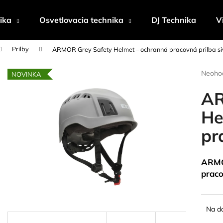
ika
Osvetlovacia technika
DJ Technika
V
Prilby
ARMOR Grey Safety Helmet – ochranná pracovná prilba s
Čo potrebujete nájsť?
Prieme
Neoho
NOVINKA
hodnot
produk
AR
HĽADAŤ
je
0,0
He
z
pr
5
Odporúčame
hviezdi
ARMO
praco
Na d