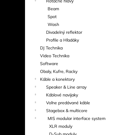
Rotačné hlavy
Beam
Spot
Wash
Divadelný reflektor
Profile a Hľadáky
DJ Technika
Video Technika
Software
Obaly, Kufre, Racky
Káble a konektory
Speaker & Line array
Káblové navijaky
Voľne predávané káble
Stagebox & multicore
MIS modular interface system
XLR moduly
D-Sub moduly