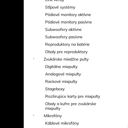
EXE RISE D8+ 500 KG – ELEKTRICKÝ
REŤAZOVÝ KLADKOSTROJ (MEDIUM
Stĺpové systémy
FRAME)
Pódiové monitory aktívne
Pódiové monitory pasívne
Subwoofery aktívne
Subwoofery pasívne
Reproduktory na batérie
Obaly pre reproduktory
Zvukárske mixážne pulty
Digitálne mixpulty
Analogové mixpulty
Rackové mixpulty
Stageboxy
Rozširujúce karty pre mixpulty
Obaly a kufre pre zvukárske
mixpulty
Mikrofóny
Káblové mikrofóny