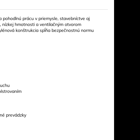
pohodlnú prácu v priemysle, stavebníctve aj
 nízkej hmotnosti a ventilačným otvorom
pylénová konštrukcia spĺňa bezpečnostnú normu
duchu
olstrovaním
lné prevádzky